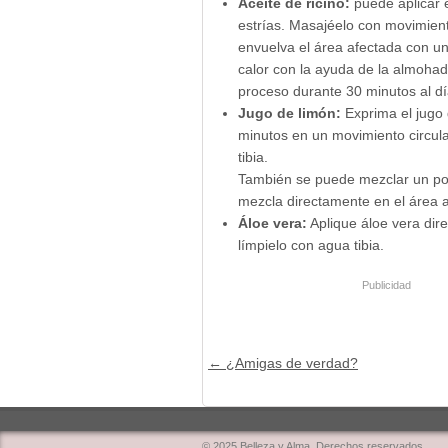
Aceite de ricino:
puede aplicar e
estrías. Masajéelo con movimien
envuelva el área afectada con un
calor con la ayuda de la almohadi
proceso durante 30 minutos al d
Jugo de limón:
Exprima el jugo
minutos en un movimiento circula
tibia.
También se puede mezclar un poc
mezcla directamente en el área 
Áloe vera:
Aplique áloe vera dir
límpielo con agua tibia.
Publicidad
Post navigation
←
¿Amigas de verdad?
© 2025 Belleza y Alma. Derechos reservados.