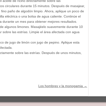
l aceite de ricino directamente sobre las
tos circulares durante 15 minutos. Después de masajear,
 fino paño de algodón limpio. Ahora, aplique un poco de
lla eléctrica o una bolsa de agua caliente. Continúe el
ía durante un mes para obtener mejores resultados.
 de algunos limones. Masajéelo suavemente durante 10
r sobre las estrías. Limpie el área afectada con agua
o de jugo de limón con jugo de pepino. Aplique esta
afectada.
ectamente sobre las estrías. Después de unos minutos,
Los hombres y la monogamia
→