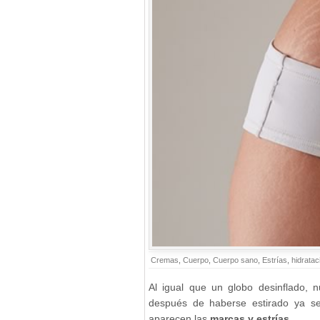
Cremas
,
Cuerpo
,
Cuerpo sano
,
Estrías
,
hidratac
Al igual que un globo desinflado, n
después de haberse estirado ya s
aparecen las
marcas y estrías
.