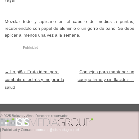
Mezclar todo y aplicarlo en el cabello de medios a puntas,
recubriéndolo con papel de aluminio o un gorro de baño. Se debe
aplicar al menos una vez a la semana.
Publicidad
Post navigation
←
La piña: Fruta ideal para
Consejos para mantener un
combatir el estrés y mejorar la
cuerpo firme y sin flacidez
→
salud
© 2025 Belleza y Alma. Derechos reservados.
| Publicidad y Contacto:
contacto@isismediagroup.cl