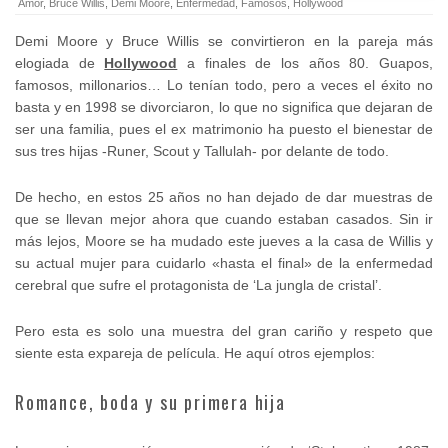
Amor
,
Bruce Willis
,
Demi Moore
,
Enfermedad
,
Famosos
,
Hollywood
Demi Moore y Bruce Willis se convirtieron en la pareja más
elogiada de
Hollywood
a finales de los años 80. Guapos,
famosos, millonarios… Lo tenían todo, pero a veces el éxito no
basta y en 1998 se divorciaron, lo que no significa que dejaran de
ser una familia, pues el ex matrimonio ha puesto el bienestar de
sus tres hijas -Runer, Scout y Tallulah- por delante de todo.
De hecho, en estos 25 años no han dejado de dar muestras de
que se llevan mejor ahora que cuando estaban casados. Sin ir
más lejos, Moore se ha mudado este jueves a la casa de Willis y
su actual mujer para cuidarlo «hasta el final» de la enfermedad
cerebral que sufre el protagonista de ‘La jungla de cristal’.
Pero esta es solo una muestra del gran cariño y respeto que
siente esta expareja de película. He aquí otros ejemplos:
Romance, boda y su primera hija