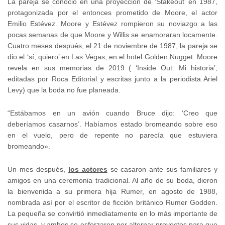
La pareja se conoció en una proyección de ‘Stakeout’ en 1987,
protagonizada por el entonces prometido de Moore, el actor
Emilio Estévez. Moore y Estévez rompieron su noviazgo a las
pocas semanas de que Moore y Willis se enamoraran locamente.
Cuatro meses después, el 21 de noviembre de 1987, la pareja se
dio el ‘sí, quiero’ en Las Vegas, en el hotel Golden Nugget. Moore
revela en sus memorias de 2019 ( ‘Inside Out. Mi historia’,
editadas por Roca Editorial y escritas junto a la periodista Ariel
Levy) que la boda no fue planeada.
“Estábamos en un avión cuando Bruce dijo: ‘Creo que
deberíamos casarnos’. Habíamos estado bromeando sobre eso
en el vuelo, pero de repente no parecía que estuviera
bromeando».
Un mes después,
los actores
se casaron ante sus familiares y
amigos en una ceremonia tradicional. Al año de su boda, dieron
la bienvenida a su primera hija Rumer, en agosto de 1988,
nombrada así por el escritor de ficción británico Rumer Godden.
La pequeña se convirtió inmediatamente en lo más importante de
sus vidas, y ambos se esforzaron por alternar proyectos para que