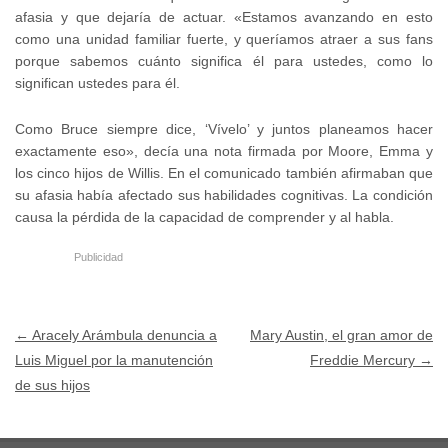
afasia y que dejaría de actuar. «Estamos avanzando en esto
como una unidad familiar fuerte, y queríamos atraer a sus fans
porque sabemos cuánto significa él para ustedes, como lo
significan ustedes para él.
Como Bruce siempre dice, ‘Vívelo’ y juntos planeamos hacer
exactamente eso», decía una nota firmada por Moore, Emma y
los cinco hijos de Willis. En el comunicado también afirmaban que
su afasia había afectado sus habilidades cognitivas. La condición
causa la pérdida de la capacidad de comprender y al habla.
Publicidad
Post navigation
←
Aracely Arámbula denuncia a
Mary Austin, el gran amor de
Luis Miguel por la manutención
Freddie Mercury
→
de sus hijos