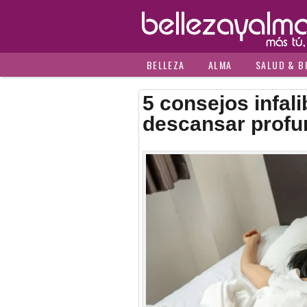
BELLEZA
ALMA
SALUD & B
5 consejos infal
descansar prof