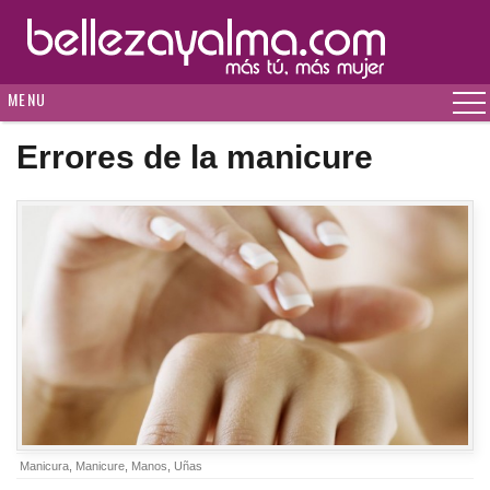
MENU
Errores de la manicure
Manicura
,
Manicure
,
Manos
,
Uñas