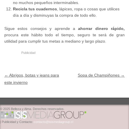
no muchos pequeños interminables.
Recicla tus cuadernos
, lápices, ropa o cosas que utilices
día a día y disminuyas la compra de todo ello.
Sigue estos consejos y aprende a
ahorrar dinero rápido,
procura este hábito todo el tiempo, seguro te será de gran
utilidad para cumplir tus metas a mediano y largo plazo.
Publicidad
Post navigation
←
Abrigos, botas y jeans para
Sopa de Champiñones
→
este invierno
© 2025 Belleza y Alma. Derechos reservados.
| Publicidad y Contacto:
contacto@isismediagroup.cl