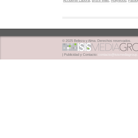
Accidente Laboral
,
Bruce Willis
,
Hollywood
,
Patolo
© 2025 Belleza y Alma. Derechos reservados.
| Publicidad y Contacto:
contacto@isismediagroup.