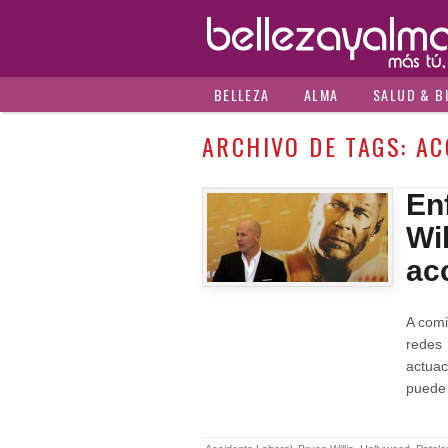
BELLEZA
ALMA
SALUD & B
ARCHIVO DE TAGS:
AC
En
Wi
ac
A comi
redes
actuac
puede 