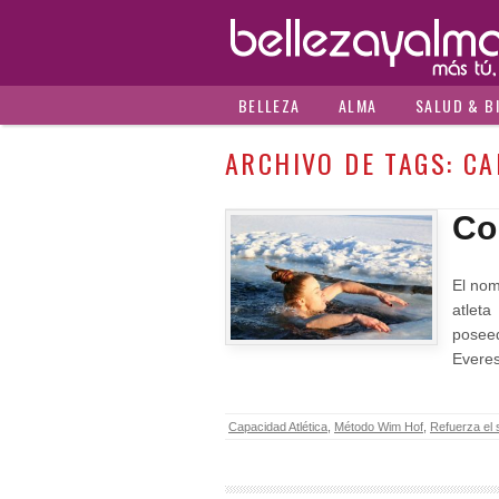
BELLEZA
ALMA
SALUD & B
ARCHIVO DE TAGS:
CA
Co
El nom
atlet
poseed
Everes
Capacidad Atlética
,
Método Wim Hof
,
Refuerza el