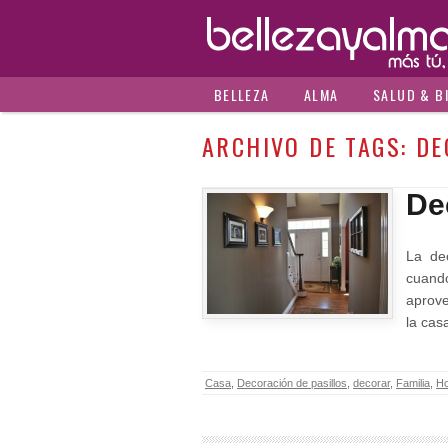
BELLEZA
ALMA
SALUD & B
ARCHIVO DE TAGS:
DE
De
La de
cuand
aprove
la cas
Casa
,
Decoración de pasillos
,
decorar
,
Familia
,
Ho