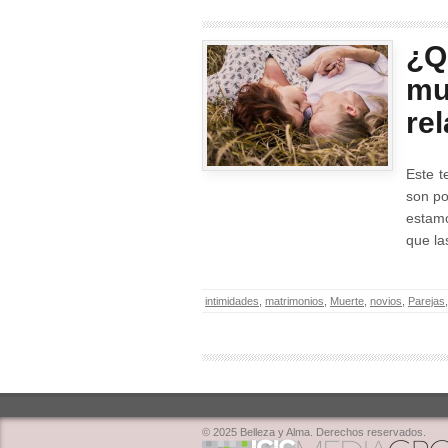
¿Q
mu
re
Este t
son po
estamo
que la
intimidades
,
matrimonios
,
Muerte
,
novios
,
Parejas
© 2025 Belleza y Alma. Derechos reservados.