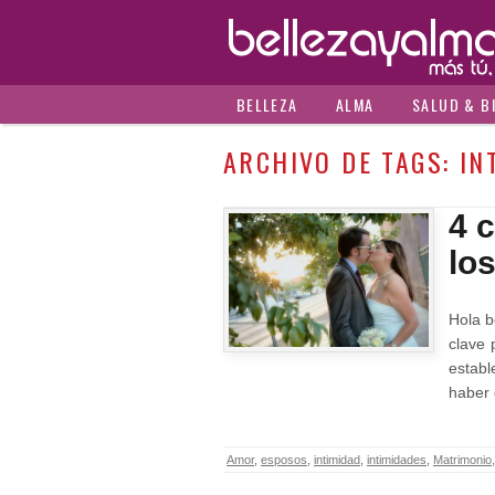
BELLEZA
ALMA
SALUD & B
ARCHIVO DE TAGS:
IN
4 
lo
Hola b
clave 
establ
haber 
Amor
,
esposos
,
intimidad
,
intimidades
,
Matrimonio