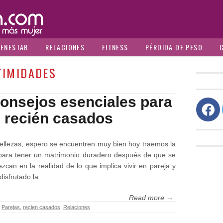
IENESTAR
RELACIONES
FITNESS
PÉRDIDA DE PESO
TIMIDADES
consejos esenciales para
s recién casados
ellezas, espero se encuentren muy bien hoy traemos la
para tener un matrimonio duradero después de que se
ezcan en la realidad de lo que implica vivir en pareja y
disfrutado la…
Read more →
,
Parejas
,
recien casados
,
Relaciones