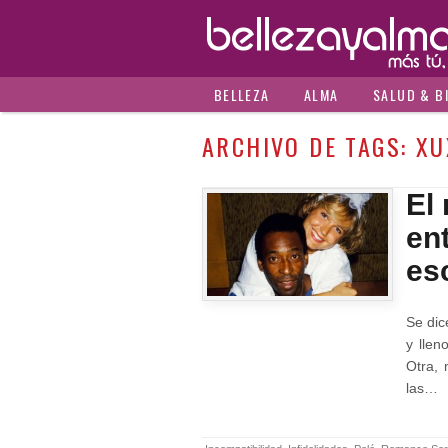
BELLEZA
ALMA
SALUD & B
ARCHIVO DE TAGS:
XU
El
ent
es
Se dic
y llen
Otra, 
las…