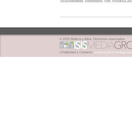
Incompatibilidad
,
Infidelidades
,
Pelé
,
Romance Sor
© 2025 Belleza y Alma. Derechos reservados.
| Publicidad y Contacto:
contacto@isismediagroup.