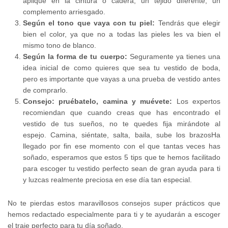
aplique en la cintura o cadera, un tejido diferente, un
complemento arriesgado.
Según el tono que vaya con tu piel:
Tendrás que elegir
bien el color, ya que no a todas las pieles les va bien el
mismo tono de blanco.
Según la forma de tu cuerpo:
Seguramente ya tienes una
idea inicial de como quieres que sea tu vestido de boda,
pero es importante que vayas a una prueba de vestido antes
de comprarlo.
Consejo: pruébatelo, camina y muévete:
Los expertos
recomiendan que cuando creas que has encontrado el
vestido de tus sueños, no te quedes fija mirándote al
espejo. Camina, siéntate, salta, baila, sube los brazosHa
llegado por fin ese momento con el que tantas veces has
soñado, esperamos que estos 5 tips que te hemos facilitado
para escoger tu vestido perfecto sean de gran ayuda para ti
y luzcas realmente preciosa en ese día tan especial.
No te pierdas estos maravillosos consejos super prácticos que
hemos redactado especialmente para ti y te ayudarán a escoger
el traje perfecto para tu día soñado.