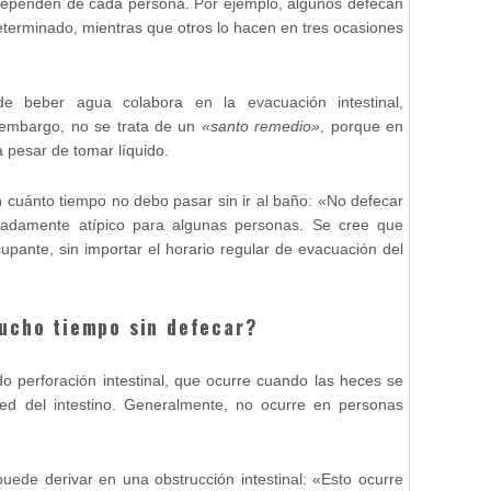
dependen de cada persona. Por ejemplo, algunos defecan
eterminado, mientras que otros lo hacen en tres ocasiones
e beber agua colabora en la evacuación intestinal,
n embargo, no se trata de un
«santo remedio»
, porque en
 pesar de tomar líquido.
n cuánto tiempo no debo pasar sin ir al baño: «No defecar
madamente atípico para algunas personas. Se cree que
upante, sin importar el horario regular de evacuación del
ucho tiempo sin defecar?
o perforación intestinal, que ocurre cuando las heces se
ed del intestino. Generalmente, no ocurre en personas
uede derivar en una obstrucción intestinal: «Esto ocurre