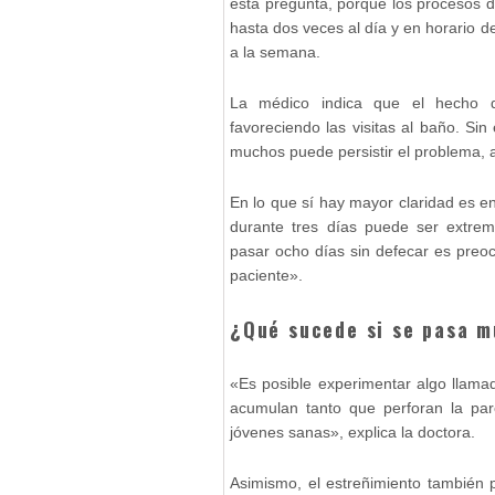
esta pregunta, porque los procesos 
hasta dos veces al día y en horario d
a la semana.
La médico indica que el hecho d
favoreciendo las visitas al baño. Si
muchos puede persistir el problema, a
En lo que sí hay mayor claridad es e
durante tres días puede ser extre
pasar ocho días sin defecar es preoc
paciente».
¿Qué sucede si se pasa m
«Es posible experimentar algo llamad
acumulan tanto que perforan la par
jóvenes sanas», explica la doctora.
Asimismo, el estreñimiento también p