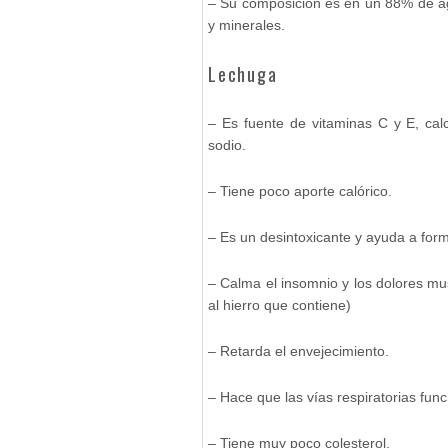
– Su composición es en un 88% de ag
y minerales.
Lechuga
– Es fuente de vitaminas C y E, calc
sodio.
– Tiene poco aporte calórico.
– Es un desintoxicante y ayuda a form
– Calma el insomnio y los dolores musc
al hierro que contiene)
– Retarda el envejecimiento.
– Hace que las vías respiratorias fun
– Tiene muy poco colesterol.