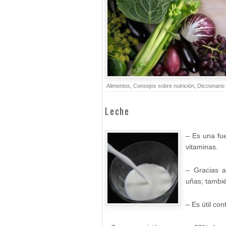
Alimentos
,
Consejos sobre nutrición
,
Diccionario
Leche
– Es una fue
vitaminas.
– Gracias a
uñas; tambié
– Es útil con