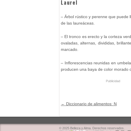
Laurel
– Árbol rústico y perenne que puede l
de las laureáceas.
– El tronco es erecto y la corteza ver
ovaladas, alternas, divididas, brillan
marcado.
– Inflorescencias reunidas en umbela
producen una baya de color morado o 
Publicidad
Post navigation
←
Diccionario de alimentos: N
© 2025 Belleza y Alma. Derechos reservados.