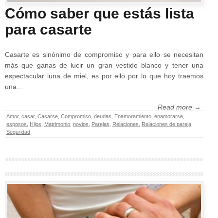
Cómo saber que estás lista
para casarte
Casarte es sinónimo de compromiso y para ello se necesitan
más que ganas de lucir un gran vestido blanco y tener una
espectacular luna de miel, es por ello por lo que hoy traemos
una…
Read more →
Amor
,
casar
,
Casarse
,
Compromiso
,
deudas
,
Enamoramiento
,
enamorarse
,
esposos
,
Hijos
,
Matrimonio
,
novios
,
Parejas
,
Relaciones
,
Relaciones de pareja
,
Seguridad