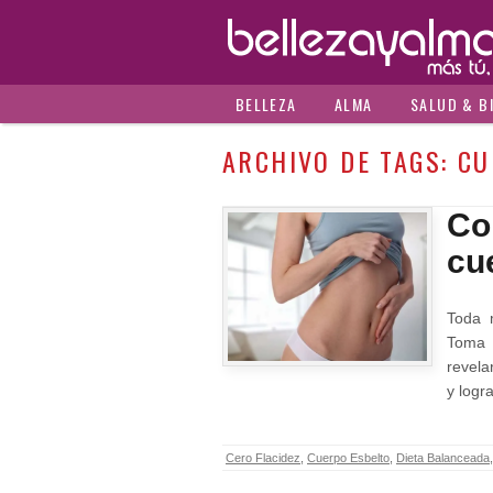
BELLEZA
ALMA
SALUD & B
ARCHIVO DE TAGS:
CU
Co
cue
Toda 
Toma 
revela
y logr
Cero Flacidez
,
Cuerpo Esbelto
,
Dieta Balanceada