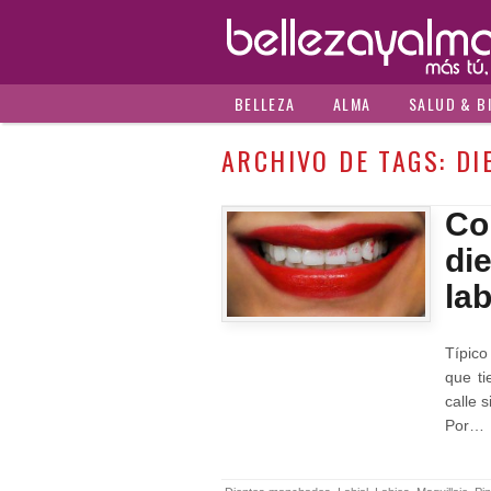
BELLEZA
ALMA
SALUD & B
ARCHIVO DE TAGS:
DI
Co
di
lab
Típico
que ti
calle 
Por…