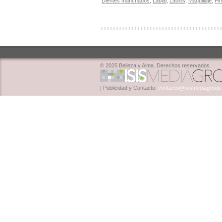
Dientes manchados
,
Labial
,
Labios
,
Maquillaje
,
Pin
© 2025 Belleza y Alma. Derechos reservados.
| Publicidad y Contacto:
contacto@isismediagroup.