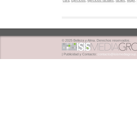
cara
,
Ejercicios
,
ejercicios faciales
,
faciles
,
Mujer
,
© 2025 Belleza y Alma. Derechos reservados.
| Publicidad y Contacto:
contacto@isismediagroup.