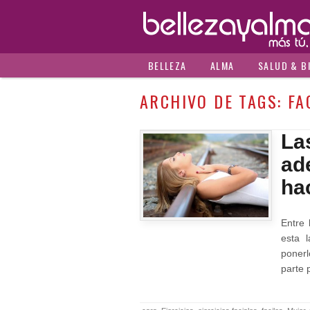
BELLEZA
ALMA
SALUD & B
ARCHIVO DE TAGS:
FA
La
ade
ha
Entre 
esta l
ponerl
parte 