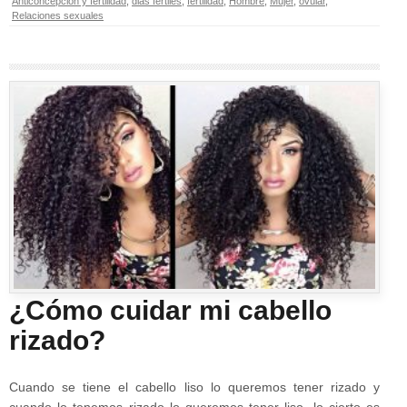
Anticoncepción y fertilidad
,
dias fertiles
,
fertilidad
,
Hombre
,
Mujer
,
ovular
,
Relaciones sexuales
¿Cómo cuidar mi cabello
rizado?
Cuando se tiene el cabello liso lo queremos tener rizado y