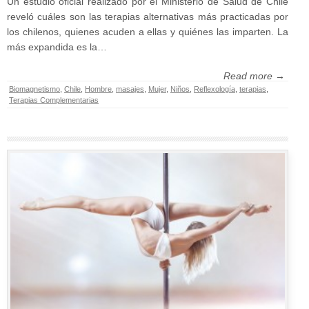
Un estudio oficial realizado por el Ministerio de Salud de Chile
reveló cuáles son las terapias alternativas más practicadas por
los chilenos, quienes acuden a ellas y quiénes las imparten. La
más expandida es la…
Read more →
Biomagnetismo
,
Chile
,
Hombre
,
masajes
,
Mujer
,
Niños
,
Reflexología
,
terapias
,
Terapias Complementarias