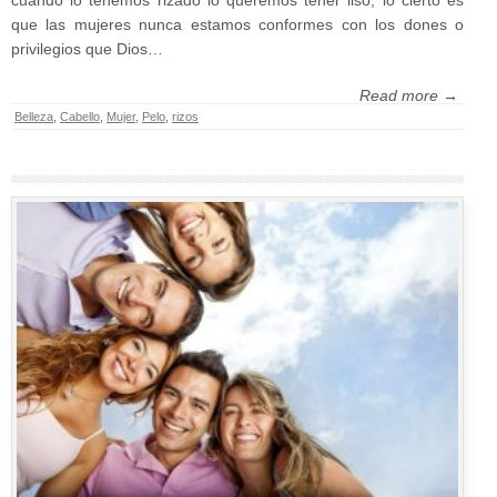
cuando lo tenemos rizado lo queremos tener liso, lo cierto es
que las mujeres nunca estamos conformes con los dones o
privilegios que Dios…
Read more →
Belleza
,
Cabello
,
Mujer
,
Pelo
,
rizos