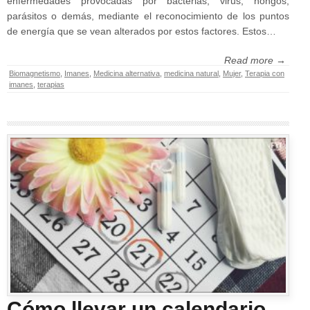
enfermedades provocadas por bacterias, virus, hongos,
parásitos o demás, mediante el reconocimiento de los puntos
de energía que se vean alterados por estos factores. Estos…
Read more →
Biomagnetismo
,
Imanes
,
Medicina alternativa
,
medicina natural
,
Mujer
,
Terapia con
imanes
,
terapias
Cómo llevar un calendario