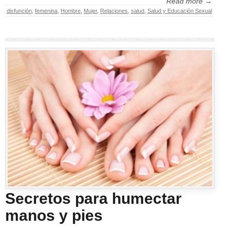
Read more →
disfunción
,
femenina
,
Hombre
,
Mujer
,
Relaciones
,
salud
,
Salud y Educación Sexual
Secretos para humectar
manos y pies