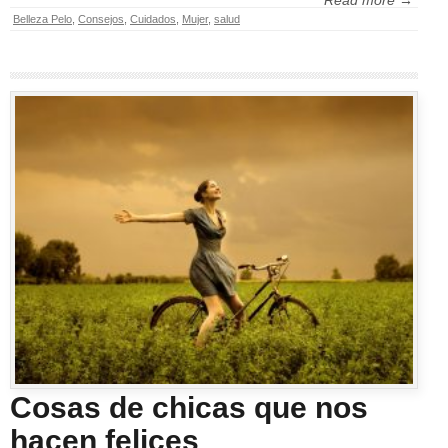
Read more →
Belleza Pelo
,
Consejos
,
Cuidados
,
Mujer
,
salud
Cosas de chicas que nos
hacen felices