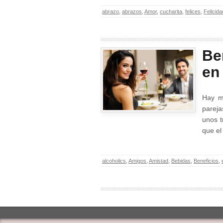
abrazo
,
abrazos
,
Amor
,
cucharita
,
felices
,
Felicida
Be
en
Hay m
pareja
unos t
que el
alcoholics
,
Amigos
,
Amistad
,
Bebidas
,
Beneficios
,