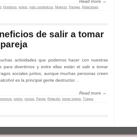
Read more →
d
,
Hombres
,
juntos
,
más románticos
,
Mujeres
,
Parejas
,
Relaciones
neficios de salir a tomar
 pareja
uchas actividades que podemos hacer con nuestras
s para divertirnos y entre ellas están el salir a tomar
ragos sociales juntos, aunque muchas personas creen
 alcohol es la principal gente destructor…
Read more →
esposos
,
juntos
,
novios
,
Pareja
,
Relación
,
tomar tragos
,
Tragos