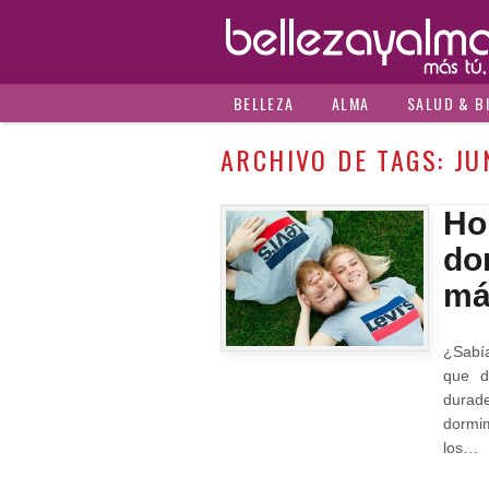
BELLEZA
ALMA
SALUD & B
ARCHIVO DE TAGS:
JU
Ho
do
má
¿Sabí
que d
durad
dormi
los…