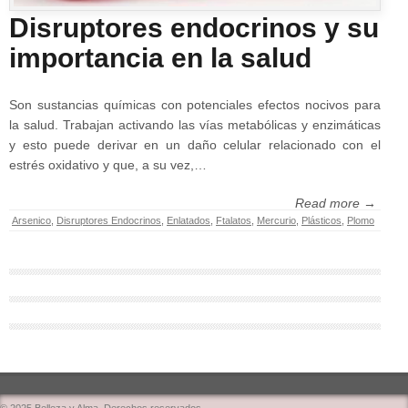
Disruptores endocrinos y su
importancia en la salud
Son sustancias químicas con potenciales efectos nocivos para
la salud. Trabajan activando las vías metabólicas y enzimáticas
y esto puede derivar en un daño celular relacionado con el
estrés oxidativo y que, a su vez,…
Read more →
Arsenico
,
Disruptores Endocrinos
,
Enlatados
,
Ftalatos
,
Mercurio
,
Plásticos
,
Plomo
© 2025 Belleza y Alma. Derechos reservados.