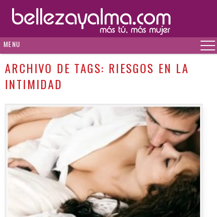
MENU
ARCHIVO DE TAGS:
RIESGOS EN LA
INTIMIDAD