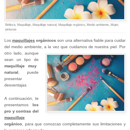
Belleza
,
Maquillaje
,
Maquillaje natural
,
Maquillaje orgánico
,
Medio ambiente
,
Mujer
,
pinturas
Los
maquillajes
orgánicos
son una alternativa fiable para cuidar
del medio ambiente, a la vez que
cuidamos de nuestra piel. Por
otro lado, aunque
sean un tipo de
maquillaje muy
natural
, puede
presentar
desventajas.
A continuación, te
presentamos
los
pro y contras del
maquillaje
orgánico
, para que conozcas completamente sus limitaciones y