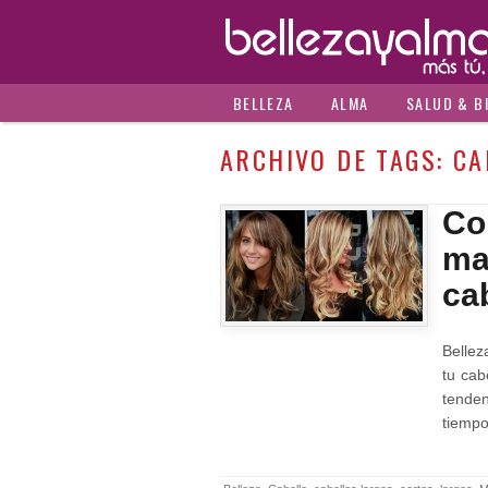
BELLEZA
ALMA
SALUD & B
ARCHIVO DE TAGS:
CA
Co
ma
ca
Bellez
tu cab
tenden
tiemp