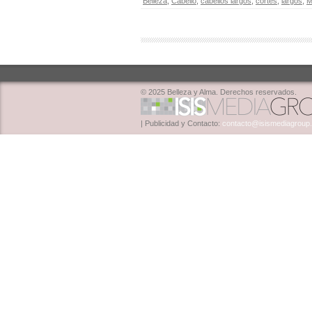
Belleza
,
Cabello
,
cabellos largos
,
cortes
,
largos
,
M
© 2025 Belleza y Alma. Derechos reservados.
| Publicidad y Contacto:
contacto@isismediagroup.