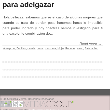
para adelgazar
Hola bellezas, sabemos que es el caso de algunas mujeres que
cuando se trata de perder peso hacemos hasta lo imposible
para poder lograrlo y hoy nosotras hemos investigado para ti
una excelente combinación de…
Read more →
Adelgazar
,
Bebidas
,
canela
,
detox
,
manzana
,
Mujer
,
Recetas
,
salud
,
Saludables
© 2025 Belleza y Alma. Derechos reservados.
| Publicidad y Contacto:
contacto@isismediagroup.cl