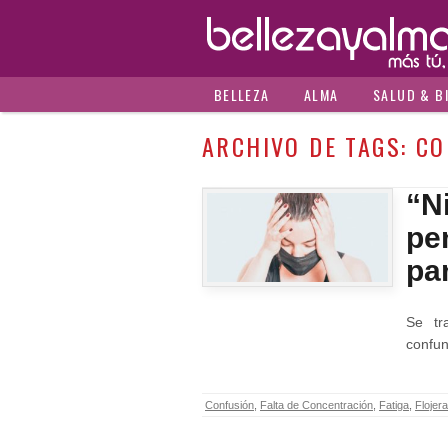
BELLEZA
ALMA
SALUD & B
ARCHIVO DE TAGS:
CO
“N
pe
pa
Se tr
confun
Confusión
,
Falta de Concentración
,
Fatiga
,
Flojera