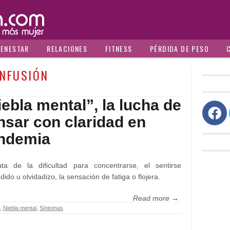
IENESTAR
RELACIONES
FITNESS
PÉRDIDA DE PESO
NFUSIÓN
iebla mental”, la lucha de
nsar con claridad en
ndemia
ata de la dificultad para concentrarse, el sentirse
dido u olvidadizo, la sensación de fatiga o flojera.
Read more →
,
Niebla mental
,
Síntomas