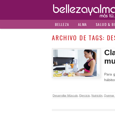
BELLEZA
ALMA
SALUD & B
ARCHIVO DE TAGS:
DE
Cl
mu
Para g
hábito
Desarrollar Músculo
,
Ejercicio
,
Nutrición
,
Quemar 