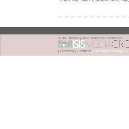
30 años
,
Alma
,
Belleza
,
Expectativa
,
Metas
,
Mujer
© 2025 Belleza y Alma. Derechos reservados.
| Publicidad y Contacto:
contacto@isismediagroup.