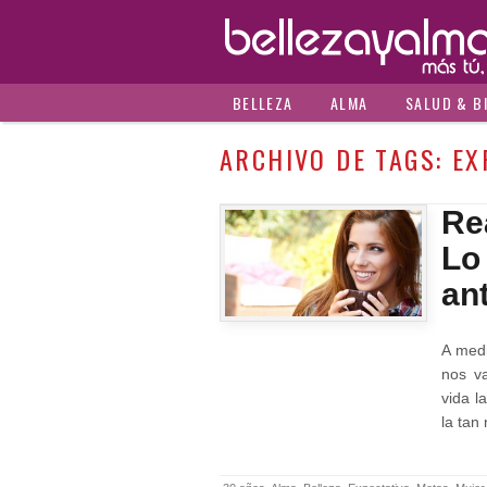
BELLEZA
ALMA
SALUD & B
ARCHIVO DE TAGS:
EX
Re
Lo
an
A med
nos v
vida l
la tan