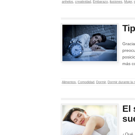
anhelos
,
creatividad
,
Embarazo
,
ilusiones
,
Mujer
,
Ti
Gracia
preocu
posic
más c
Alimentos
,
Comodidad
,
Dormir
,
Dormir durante la
El 
su
¿Qué 