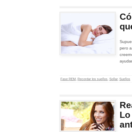
Có
qu
Supue
pero a
creem
ayudar
Fase REM
,
Recordar los sueños
,
Soñar
,
Sueños
Re
Lo
an