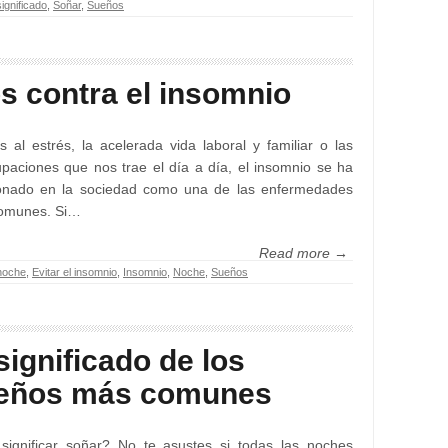
significado
,
Soñar
,
Sueños
ps contra el insomnio
s al estrés, la acelerada vida laboral y familiar o las
paciones que nos trae el día a día, el insomnio se ha
ionado en la sociedad como una de las enfermedades
omunes. Si…
Read more →
 noche
,
Evitar el insomnio
,
Insomnio
,
Noche
,
Sueños
significado de los
eños más comunes
significar soñar? No te asustes si todas las noches