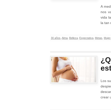
A med
nos v
vida l
la tan
30 años
,
Alma
,
Belleza
,
Expectativa
,
Metas
,
Mujer
¿Q
es
Los su
despi
desca
crear 