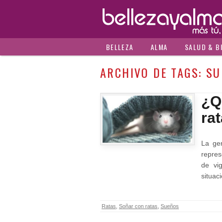
BELLEZA
ALMA
SALUD & B
ARCHIVO DE TAGS:
SU
¿Q
ra
La ge
repres
de vi
situa
Ratas
,
Soñar con ratas
,
Sueños