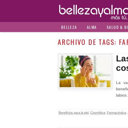
BELLEZA
ALMA
SALUD & B
ARCHIVO DE TAGS:
FA
La
co
La va
benefi
labios
Beneficios para la piel
,
Cosmética
,
Farmacéutica
,