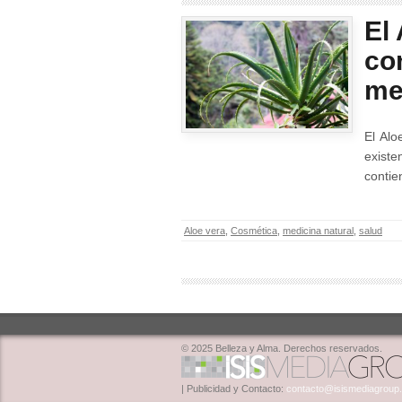
El
co
me
El Alo
existe
contie
Aloe vera
,
Cosmética
,
medicina natural
,
salud
© 2025 Belleza y Alma. Derechos reservados.
| Publicidad y Contacto:
contacto@isismediagroup.