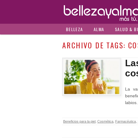
BELLEZA
ALMA
SALUD & B
ARCHIVO DE TAGS:
CO
La
co
La va
benefi
labios
Beneficios para la piel
,
Cosmética
,
Farmacéutica
,