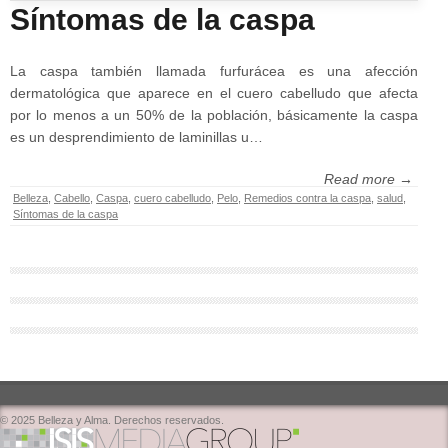
Síntomas de la caspa
La caspa también llamada furfurácea es una afección
dermatológica que aparece en el cuero cabelludo que afecta
por lo menos a un 50% de la población, básicamente la caspa
es un desprendimiento de laminillas u…
Read more →
Belleza
,
Cabello
,
Caspa
,
cuero cabelludo
,
Pelo
,
Remedios contra la caspa
,
salud
,
Síntomas de la caspa
© 2025 Belleza y Alma. Derechos reservados.