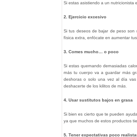
Si estas asistiendo a un nutricionist
2. Ejercicio excesivo
Si tus deseos de bajar de peso so
física extra, enfócate en aumentar tu
3. Comes mucho… o poco
Si estas quemando demasiadas calorí
más tu cuerpo va a guardar más gr
deshoras o solo una vez al día vas 
deshacerte de los kilitos de más.
4. Usar sustitutos bajos en grasa
Si bien es cierto que te pueden ayudar
ya que muchos de estos productos ti
5. Tener expectativas poco realista