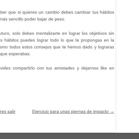
aber que si quieres un cambio debes cambiar tus hábitos
más sencillo poder bajar de peso.
turo, solo debes mentalizarte en lograr los objetivos sin
s hábitos puedes lograr todo lo que te propongas en la
ismo todos estos consejos que te hemos dado y lograras
 que esperabas.
lvides compartirlo con tus amistades y dejarnos like en
es salir
Ejercicio para unas piernas de impacto
→