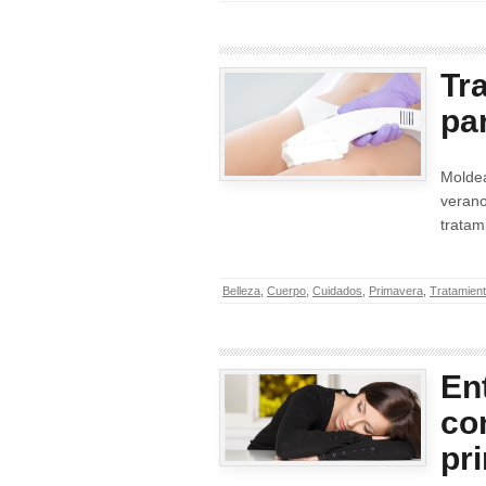
Tr
pa
Moldea
veran
tratam
Belleza
,
Cuerpo
,
Cuidados
,
Primavera
,
Tratamien
En
con
pr