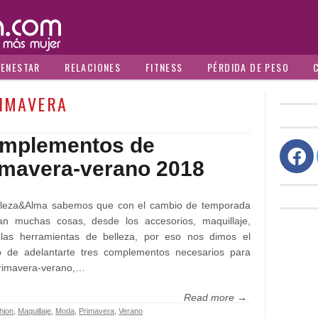
IENESTAR
RELACIONES
FITNESS
PÉRDIDA DE PESO
IMAVERA
mplementos de
imavera-verano 2018
lleza&Alma sabemos que con el cambio de temporada
an muchas cosas, desde los accesorios, maquillaje,
 las herramientas de belleza, por eso nos dimos el
jo de adelantarte tres complementos necesarios para
primavera-verano,…
Read more →
hion
,
Maquillaje
,
Moda
,
Primavera
,
Verano