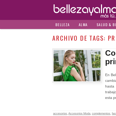
BELLEZA
ALMA
SALUD & B
ARCHIVO DE TAGS:
PR
Co
pr
En Be
cambi
hasta
traba
esta 
accesorios
,
Accesorios Moda
,
complementos
,
fas