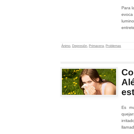
Para l
evoca
lumin
entret
Ánimo
,
Depresión
,
Primavera
,
Problemas
Co
Alé
es
Es mu
quejar
irrita
llamada