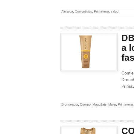
Alérgica
,
Conjuntivitis
,
Primavera
,
salud
DB
a 
fa
Comie
Drench
Primav
Bronceador
,
Cuerpo
,
Maquillaje
,
Mujer
,
Primavera
CO