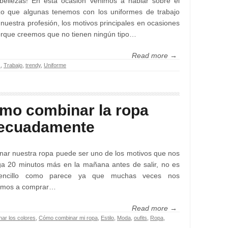
bellezas! En esta ocasión venimos a hablar sobre el
zo que algunas tenemos con los uniformes de trabajo
nuestra profesión, los motivos principales en ocasiones
rque creemos que no tienen ningún tipo…
Read more →
s
,
Trabajo
,
trendy
,
Uniforme
mo combinar la ropa
ecuadamente
ar nuestra ropa puede ser uno de los motivos que nos
a 20 minutos más en la mañana antes de salir, no es
encillo como parece ya que muchas veces nos
amos a comprar…
Read more →
ar los colores
,
Cómo combinar mi ropa
,
Estilo
,
Moda
,
oufits
,
Ropa
,