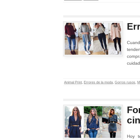
Er
Cuand
tenden
compr
cuidad
Animal Print
,
Errores de la moda
,
Gorros rusos
,
M
Fo
ci
Hoy t