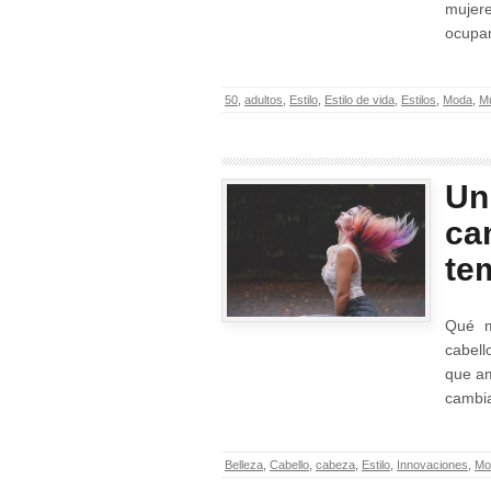
mujer
ocupa
50
,
adultos
,
Estilo
,
Estilo de vida
,
Estilos
,
Moda
,
Mu
Un
ca
te
Qué m
cabell
que am
camb
Belleza
,
Cabello
,
cabeza
,
Estilo
,
Innovaciones
,
Mo