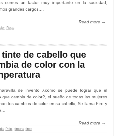
es somos un factor muy importante en la sociedad,
mos grandes cargos,…
Read more →
jer
,
Ropa
 tinte de cabello que
mbia de color con la
mperatura
aravilla de invento ¿cómo se puede lograr que el
o que cambia de color?, el sueño de todas las mujeres
an los cambios de color en su cabello, Se llama Fire y
ia…
Read more →
da
,
Pelo
,
pintura
,
tinte