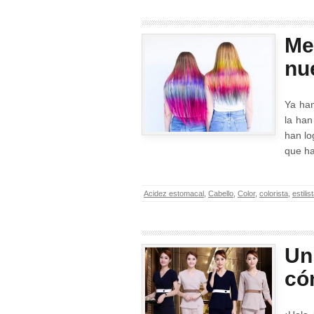
Me
nu
Ya han
la han
han lo
que h
Acidez estomacal
,
Cabello
,
Color
,
colorista
,
estilis
Un
có