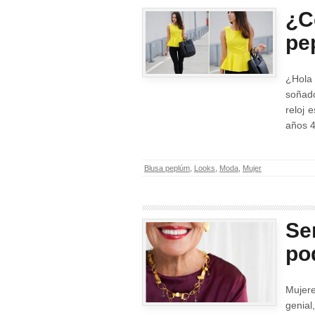
¿C
pe
¿Hola
soñado
reloj 
años 4
Blusa peplúm
,
Looks
,
Moda
,
Mujer
Se
po
Mujere
genia