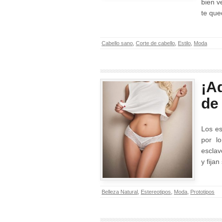
bien v
te que
Cabello sano
,
Corte de cabello
,
Estilo
,
Moda
¡A
de 
Los es
por l
esclav
y fija
Belleza Natural
,
Estereotipos
,
Moda
,
Prototipos