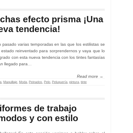
chas efecto prisma ¡Una
eva tendencia!
 pasado varias temporadas en las que los estilistas se
 estado reinventado para sorprendernos y vaya que lo
grado con esta nueva tendencia con los tintes fantasías
an llegado para…
Read more →
ta
,
Maquillaje
,
Moda
,
Peinados
,
Pelo
,
Peluquería
,
pintura
,
tinte
iformes de trabajo
modos y con estilo