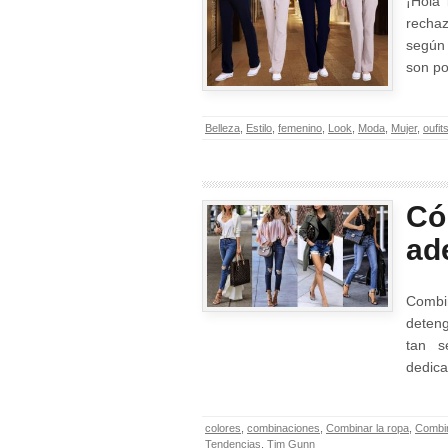
¡Hola 
recha
según 
son po
Belleza
,
Estilo
,
femenino
,
Look
,
Moda
,
Mujer
,
oufit
Có
ad
Combin
deteng
tan s
dedic
colores
,
combinaciones
,
Combinar la ropa
,
Combin
Tendencias
,
Tim Gunn