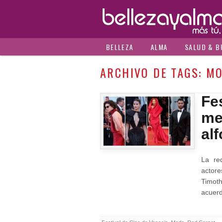
BELLEZA
ALMA
SALUD & B
ARCHIVO DE TAGS:
M
Fes
me
al
La red
actor
Timoth
acuerd