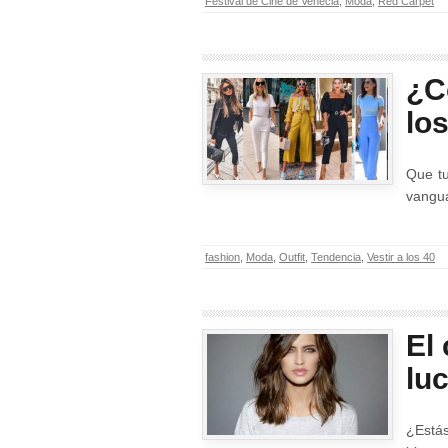
Festival de Cine de Venecia
,
Moda
,
Red Carpet
¿C
lo
Que tu
vangua
fashion
,
Moda
,
Outfit
,
Tendencia
,
Vestir a los 40
El
lu
¿Está