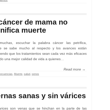
ientos
 cáncer de mama no
gnifica muerte
muchas, escuchar la palabra cáncer las petrifica,
e se sabe mucho al respecto y los avances están
iendo que los tratamientos sean cada vez más eficaces
do una mejor calidad de vida a quienes…
Read more →
ecuencias
,
Muerte
,
salud
,
senos
ernas sanas y sin várices
arices son venas que se hinchan en la parte de las