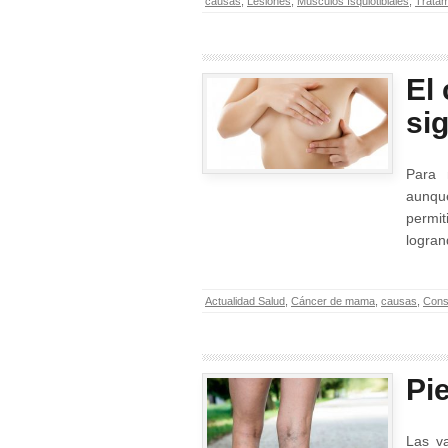
causas
,
Lesiones
,
Músculos Isquiotibiales
,
Tratam
El
si
Para 
aunqu
permit
logran
Actualidad Salud
,
Cáncer de mama
,
causas
,
Cons
Pi
Las v