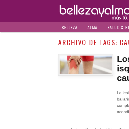
BELLEZA
ALMA
SALUD & B
ARCHIVO DE TAGS:
CA
Lo
isq
ca
La les
baila
comp
acondi