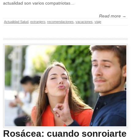
actualidad son varios compatriotas…
Read more →
Actualidad Salud
,
extranjero
,
recomendaciones
,
vacaciones
,
viaje
Rosácea: cuando sonrojarte