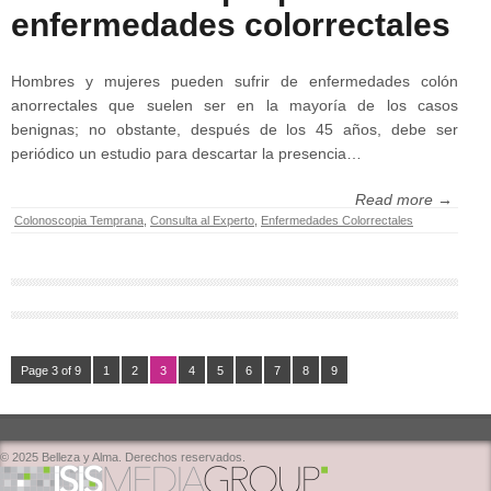
enfermedades colorrectales
Hombres y mujeres pueden sufrir de enfermedades colón
anorrectales que suelen ser en la mayoría de los casos
benignas; no obstante, después de los 45 años, debe ser
periódico un estudio para descartar la presencia…
Read more →
Colonoscopia Temprana
,
Consulta al Experto
,
Enfermedades Colorrectales
Page 3 of 9
1
2
3
4
5
6
7
8
9
© 2025 Belleza y Alma. Derechos reservados.