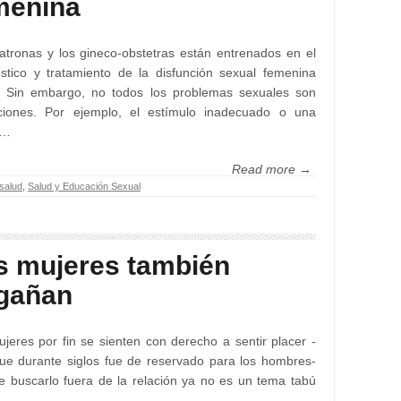
menina
tronas y los gineco-obstetras están entrenados en el
stico y tratamiento de la disfunción sexual femenina
. Sin embargo, no todos los problemas sexuales son
nciones. Por ejemplo, el estímulo inadecuado o una
a…
Read more →
salud
,
Salud y Educación Sexual
s mujeres también
gañan
jeres por fin se sienten con derecho a sentir placer -
ue durante siglos fue de reservado para los hombres-
e buscarlo fuera de la relación ya no es un tema tabú