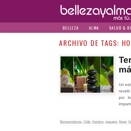
BELLEZA
ALMA
SALUD & B
ARCHIVO DE TAGS:
HO
Te
má
Un est
reveló
por l
impart
Biomagnetismo
,
Chile
,
Hombre
,
masajes
,
Mujer
,
N