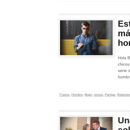
Es
má
ho
Hola B
chicos
serie 
hombr
Frases
,
Hombre
,
Mujer
,
novios
,
Parejas
,
Relacion
Un
so