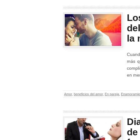
Lo
de
la
Cuando
más q
compli
en me
Amor
,
beneficios del amor
,
En pareja
,
Enamoramie
Di
de