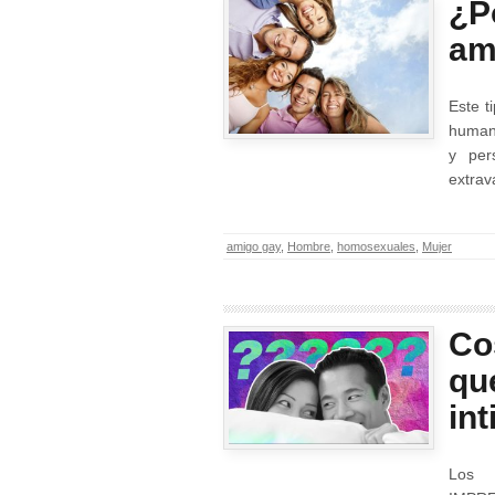
¿P
am
Este t
human
y per
extrav
amigo gay
,
Hombre
,
homosexuales
,
Mujer
Co
qu
in
Los 