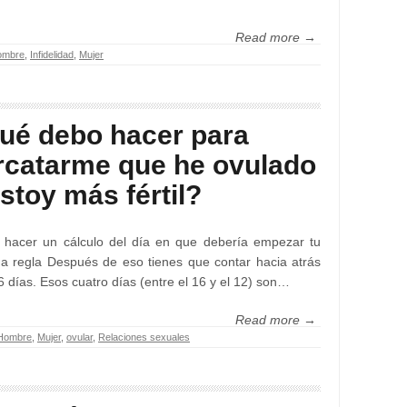
Read more →
ombre
,
Infidelidad
,
Mujer
ué debo hacer para
rcatarme que he ovulado
stoy más fértil?
 hacer un cálculo del día en que debería empezar tu
a regla Después de eso tienes que contar hacia atrás
6 días. Esos cuatro días (entre el 16 y el 12) son…
Read more →
Hombre
,
Mujer
,
ovular
,
Relaciones sexuales