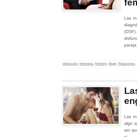
fe
Las ma
diagnó
(DSF)
disfu
parej
disfunción
,
femenina
,
Hombre
,
Mujer
,
Relaciones
,
La
en
Las mu
algo q
así qu
si…