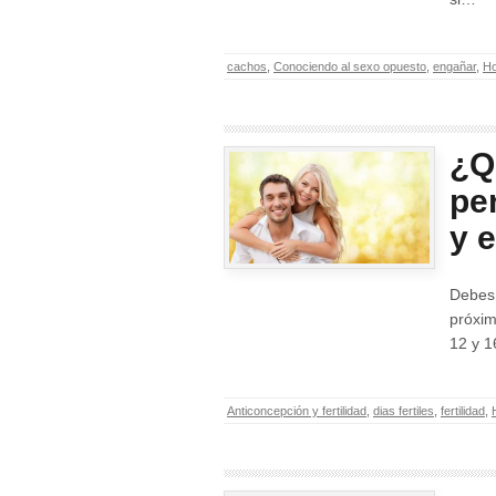
cachos
,
Conociendo al sexo opuesto
,
engañar
,
H
¿Q
pe
y e
Debes
próxim
12 y 1
Anticoncepción y fertilidad
,
dias fertiles
,
fertilidad
,