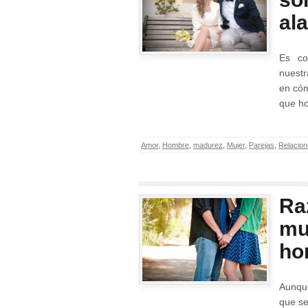
al
Es co
nuestr
en cóm
que ho
Amor
,
Hombre
,
madurez
,
Mujer
,
Parejas
,
Relacio
Ra
muj
ho
Aunque
que se