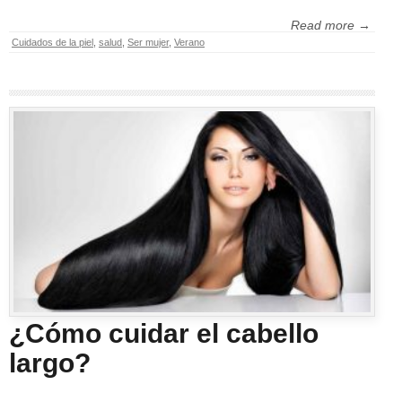
Read more →
Cuidados de la piel
,
salud
,
Ser mujer
,
Verano
¿Cómo cuidar el cabello
largo?