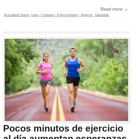
Read more →
Actualidad Salud
,
colon
,
Cuidados
,
Enfermedades
,
Mujeres
,
Saludable
Pocos minutos de ejercicio
al día aumentan esperanzas