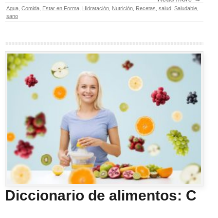
Agua
,
Comida
,
Estar en Forma
,
Hidratación
,
Nutrición
,
Recetas
,
salud
,
Saludable
,
sano
Diccionario de alimentos: C