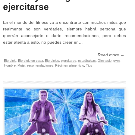
ejercitarse
En el mundo del fitness va a encontrarte con muchos mitos que
realmente no son verdades, siempre habrá persona que
querrán aconsejarte o darte recomendaciones, pero debes
estar atenta a esto, no puedes creer en…
Read more →
Ejercicio
,
Ejercicio en casa
,
Ejercicios
,
ejercitarse
,
estadísticas
,
Gimnasio
,
gym
,
Hombre
,
Mujer
,
recomendaciones
,
Régimen alimenticio
,
Tips