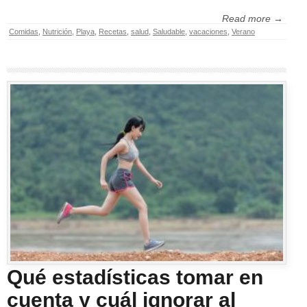
Read more →
Comidas
,
Nutrición
,
Playa
,
Recetas
,
salud
,
Saludable
,
vacaciones
,
Verano
Qué estadísticas tomar en
cuenta y cuál ignorar al