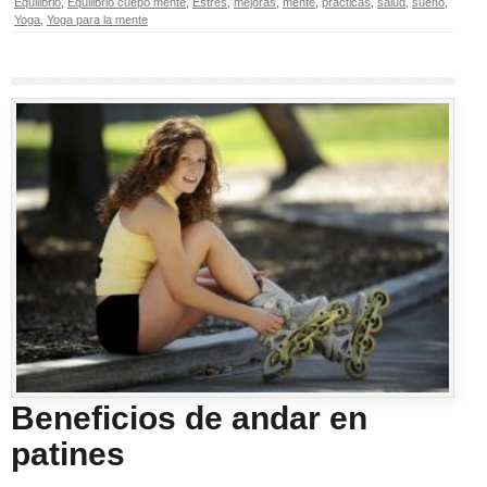
Equilibrio
,
Equilibrio cuepo mente
,
Estrés
,
mejoras
,
mente
,
prácticas
,
salud
,
sueño
,
Yoga
,
Yoga para la mente
Beneficios de andar en
patines